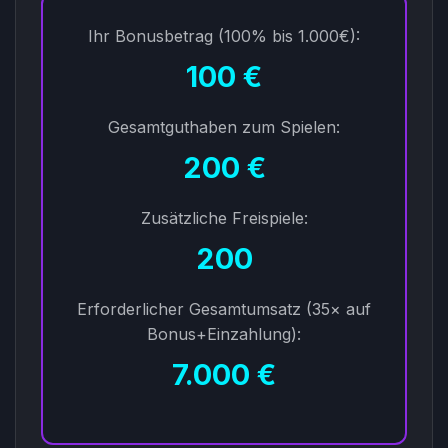
Ihr Bonusbetrag (100% bis 1.000€):
100 €
Gesamtguthaben zum Spielen:
200 €
Zusätzliche Freispiele:
200
Erforderlicher Gesamtumsatz (35× auf
Bonus+Einzahlung):
7.000 €