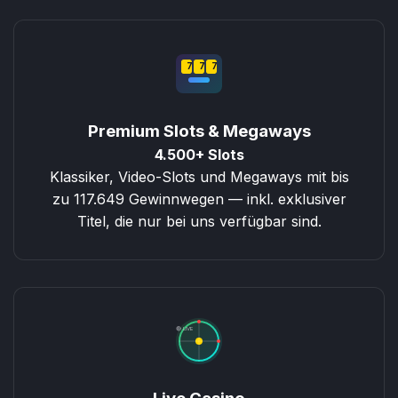
7
7
7
Premium Slots & Megaways
4.500+ Slots
Klassiker, Video-Slots und Megaways mit bis
zu 117.649 Gewinnwegen — inkl. exklusiver
Titel, die nur bei uns verfügbar sind.
🔴 LIVE