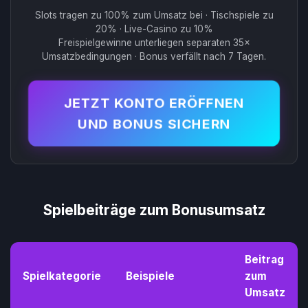
Slots tragen zu 100% zum Umsatz bei · Tischspiele zu
20% · Live-Casino zu 10%
Freispielgewinne unterliegen separaten 35×
Umsatzbedingungen · Bonus verfällt nach 7 Tagen.
JETZT KONTO ERÖFFNEN
UND BONUS SICHERN
Spielbeiträge zum Bonusumsatz
Beitrag
Spielkategorie
Beispiele
zum
Umsatz