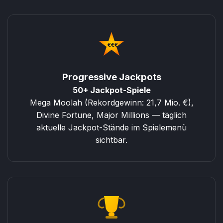
€€€
Progressive Jackpots
50+ Jackpot-Spiele
Mega Moolah (Rekordgewinn: 21,7 Mio. €),
Divine Fortune, Major Millions — täglich
aktuelle Jackpot-Stände im Spielemenü
sichtbar.