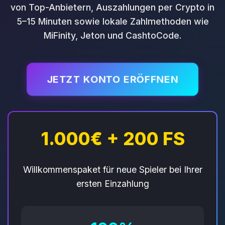
von Top-Anbietern, Auszahlungen per Crypto in
5–15 Minuten sowie lokale Zahlmethoden wie
MiFinity, Jeton und CashtoCode.
JETZT KONTO ERÖFFNEN
1.000€ + 200 FS
Willkommenspaket für neue Spieler bei Ihrer
ersten Einzahlung