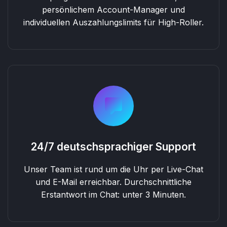
persönlichem Account-Manager und
individuellen Auszahlungslimits für High-Roller.
24/7 deutschsprachiger Support
Unser Team ist rund um die Uhr per Live-Chat
und E-Mail erreichbar. Durchschnittliche
Erstantwort im Chat: unter 3 Minuten.