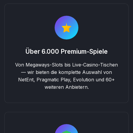
Über 6.000 Premium-Spiele
Von Megaways-Slots bis Live-Casino-Tischen
— wir bieten die komplette Auswahl von
NetEnt, Pragmatic Play, Evolution und 60+
weiteren Anbietern.