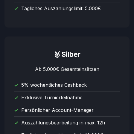
Tägliches Auszahlungslimit: 5.000€
🥈 Silber
Ab 5.000€ Gesamteinsätzen
5% wöchentliches Cashback
Exklusive Turnierteilnahme
Persönlicher Account-Manager
Auszahlungsbearbeitung in max. 12h