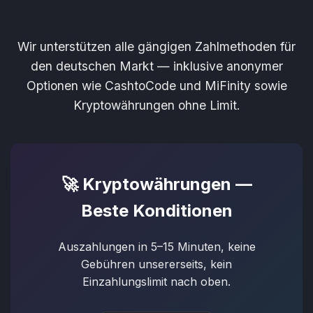
Wir unterstützen alle gängigen Zahlmethoden für
den deutschen Markt — inklusive anonymer
Optionen wie CashtoCode und MiFinity sowie
Kryptowährungen ohne Limit.
🚀 Kryptowährungen —
Beste Konditionen
Auszahlungen in 5–15 Minuten, keine
Gebühren unsererseits, kein
Einzahlungslimit nach oben.