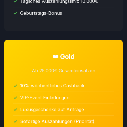
Tägliches Auszahlungslimit: 10.000€
Geburtstags-Bonus
👑 Gold
Ab 25.000€ Gesamteinsätzen
10% wöchentliches Cashback
VIP-Event Einladungen
Luxusgeschenke auf Anfrage
Sofortige Auszahlungen (Priorität)