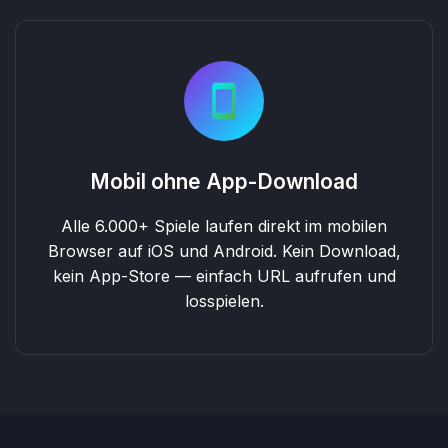
Mobil ohne App-Download
Alle 6.000+ Spiele laufen direkt im mobilen
Browser auf iOS und Android. Kein Download,
kein App-Store — einfach URL aufrufen und
losspielen.