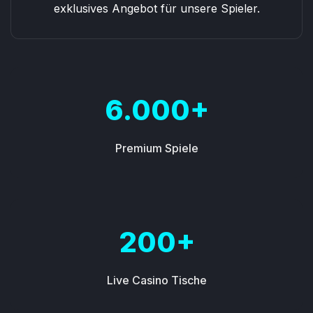
exklusives Angebot für unsere Spieler.
6.000+
Premium Spiele
200+
Live Casino Tische